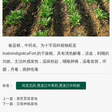
板蓝根，中药名。为十字花科植物菘蓝
IsatisindigoticaFort.的干燥根。具有清热解毒，凉血，利咽的
功效。主治外感发热，温病初起，咽喉肿痛，温毒发斑，痄
腮，丹毒，痈肿疮毒
标签：
尚宏北药,黑龙江中草药,黑龙江中药材
上一篇：
黄芪育苗基地
下一篇：
贝母种植基地