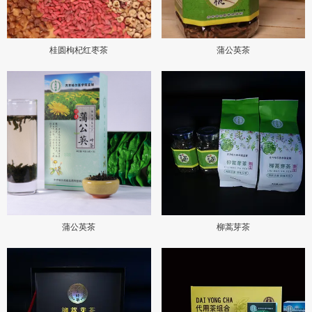
桂圆枸杞红枣茶
蒲公英茶
蒲公英茶
柳蒿芽茶