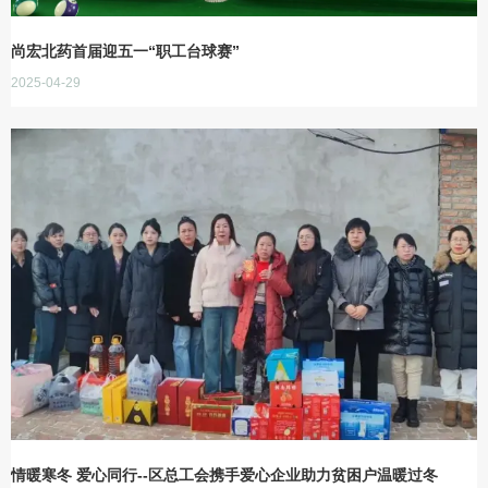
尚宏北药首届迎五一“职工台球赛”
2025-04-29
情暖寒冬 爱心同行--区总工会携手爱心企业助力贫困户温暖过冬