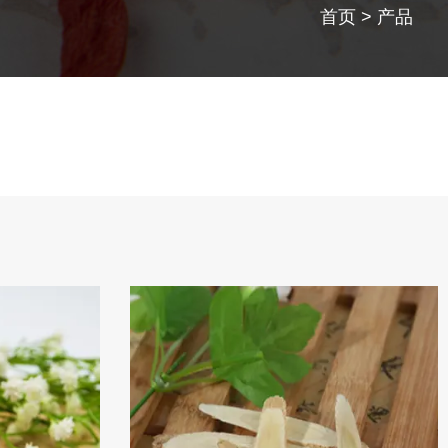
>
产品
首页