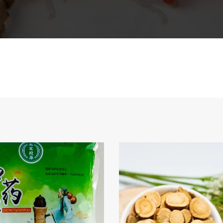
在线留言
联系我们