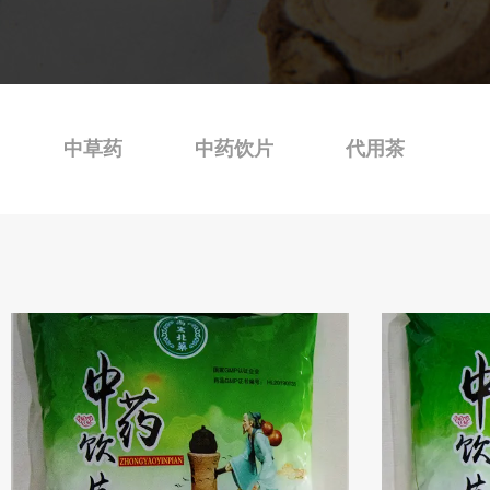
中草药
中药饮片
代用茶