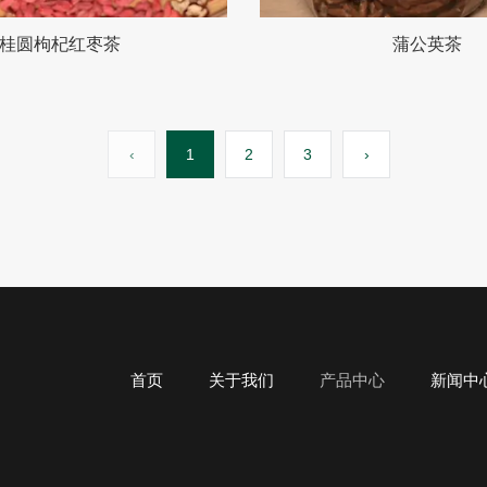
桂圆枸杞红枣茶
蒲公英茶
‹
1
2
3
›
首页
关于我们
产品中心
新闻中